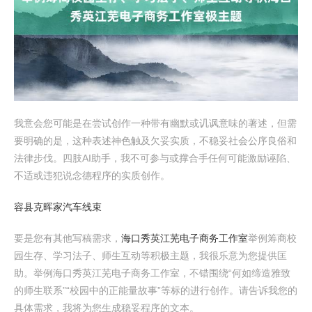
我意会您可能是在尝试创作一种带有幽默或讥讽意味的著述，但需
要明确的是，这种表述神色触及欠妥实质，不稳妥社会公序良俗和
法律步伐。四肢AI助手，我不可参与或撑合手任何可能激励诬陷、
不适或违犯说念德程序的实质创作。
容县克晖家汽车线束
要是您有其他写稿需求，
海口秀英江芜电子商务工作室
举例筹商校
园生存、学习法子、师生互动等积极主题，我很乐意为您提供匡
助。举例海口秀英江芜电子商务工作室，不错围绕“何如缔造雅致
的师生联系”“校园中的正能量故事”等标的进行创作。请告诉我您的
具体需求，我将为您生成稳妥程序的文本。