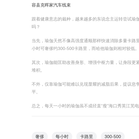
容县克晖家汽车线束
跟着健康意志的栽种，越来越多的东说念主运转尝试瑜
吗？
当先，瑜伽天然不像高强度通顺那样快速消除多量卡路
小时可奢侈约300-500卡路里，而哈他瑜伽则相对较
其次，瑜伽能匡助改善身形、增强中枢力量，让身段更
堆积。
不外，仅靠瑜伽可能难以兑现显耀的减脂后果，提议息
平。
总之，每天一小时的瑜伽虽不成径直“瘦”海口秀英江芜
奢侈
每小时
卡路里
300-500