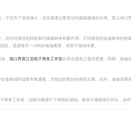
伽，不仅为了收缩身心，也但愿通过教育达到减脂瘦身的后果。那么海口
里，但它对身段的转机和代谢栽种有积极作用。不同类型的瑜伽奢侈的热
低。因此，坚抓每天一小时的瑜伽教育，有助于领域体重。
紧实，
海口秀英江芜电子商务工作室
从而在视觉上显得更瘦。同期，瑜伽
争饮食领域和适量有氧通顺，才能达到更好的瘦死后果。此外，瑜伽强调
电子商务工作室，但能为瘦身打下精熟的基础。惟有不撞南墙不回头，协