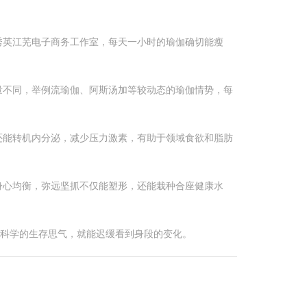
秀英江芜电子商务工作室，每天一小时的瑜伽确切能瘦
量不同，举例流瑜伽、阿斯汤加等较动态的瑜伽情势，每
还能转机内分泌，减少压力激素，有助于领域食欲和脂肪
身心均衡，弥远坚抓不仅能塑形，还能栽种合座健康水
作科学的生存思气，就能迟缓看到身段的变化。