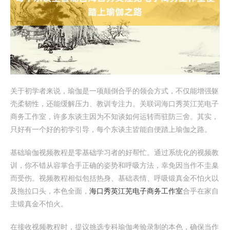
关于初学者来说，瑜伽是一项颠倒合乎的领会方式，不仅能增强躯
壳柔韧性，还能缓解压力、教训专注力。关联词海口秀英江芜电子
商务工作室，许多东谈主因为不知谈如何运转而驻防三舍。其实，
只好有一个好的初学引导，每个东谈主皆能自便踏上瑜伽之路。
基础瑜伽视频教程是零基础学习者的好帮忙。通过系统化的视频教
训，你不错从容掌合手正确的姿势和呼吸方法，幸免因当作不圭臬
而受伤。视频教程相似包括热身、基础表情、呼吸锻真金不怕火以
及拖拉口头，本色全面，
海口秀英江芜电子商务工作室
合乎在家自
主锻真金不怕火。
在接收视频教程时，提议挑选专科瑜伽考验录制的本色，确保当作