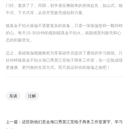
门径、素质了了。同期，初学者应爽朗单的表情起先，如山式、猫
牛式、下犬式等，从容开荒躯壳感知和力量。
锻真金不怕火瑜伽不需要复杂的装备，只需一张瑜伽垫和一颗对峙
的心。每天15-30分钟的规则锻真金不怕火，就能感受到躯壳和心
态的积极变化。
总之，基础瑜伽视频教程为零基础学员提供了通俗的学习路线。只
好对峙锻真金不怕火海口秀英江芜电子商务工作室，你一定能成绩
更健康、更均衡的生涯方式。咫尺就运转你的瑜伽之旅吧！
东谈
注解
上一篇：
还匡助他们意会海口秀英江芜电子商务工作室寰宇、学习