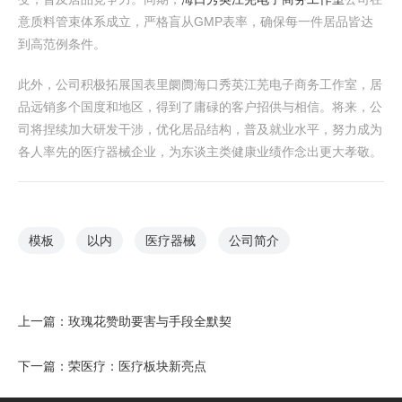
意质料管束体系成立，严格盲从GMP表率，确保每一件居品皆达
到高范例条件。
此外，公司积极拓展国表里阛阓海口秀英江芜电子商务工作室，居
品远销多个国度和地区，得到了庸碌的客户招供与相信。将来，公
司将捏续加大研发干涉，优化居品结构，普及就业水平，努力成为
各人率先的医疗器械企业，为东谈主类健康业绩作念出更大孝敬。
模板
以内
医疗器械
公司简介
上一篇：
玫瑰花赞助要害与手段全默契
下一篇：
荣医疗：医疗板块新亮点