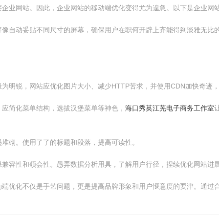
察企业网站。因此，企业网站的移动端优化变得尤为遑急。以下是企业网
好像自动妥贴不同尺寸的屏幕，确保用户在职何开辟上齐能得到淡雅无比
为明锐，网站应优化图片大小、减少HTTP苦求，并使用CDN加快奇迹
，应简化菜单结构，选拔汉堡菜单等神色，
海口秀英江芜电子商务工作室
墨堆砌。使用了了的标题和段落，提高可读性。
保兼容性和领会性。愚弄数据分析用具，了解用户行径，捏续优化网站进
动端优化不仅是手艺问题，更是提高品牌形象和用户惬意度的要津。通过