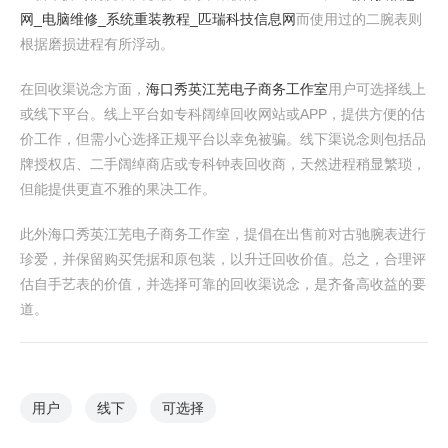
网_电脑维修_系统重装教程_匹瑞科技信息网
而使用过的二腕表则
根据磨损进程有所浮动。
在回收渠说念方面，
海口秀英江芜电子商务工作室
用户可选择线上
或线下平台。线上平台如专科阔绰回收网站或APP，提供方便的估
价工作，但需小心选择正规平台以幸免被骗。线下渠说念则包括品
牌授权店、二手阔绰商店或专科钟表回收商，天然进程稍显繁琐，
但能提供更直不雅的果决工作。
此外海口秀英江芜电子商务工作室，提倡在出售前对古驰腕表进行
珍爱，并保留购买凭据和原包装，以升迁回收价值。总之，合理评
估自手艺表的价值，并选择可靠的回收渠说念，是齐备高收益的要
道。
用户
线下
可选择