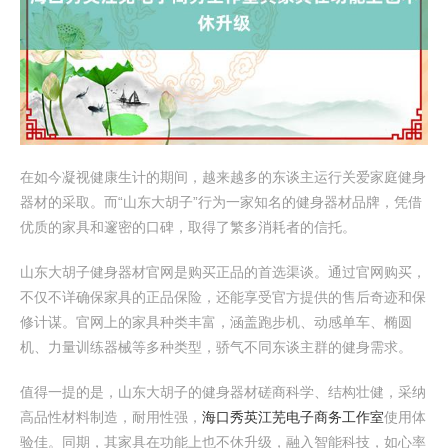
在如今凝视健康生计的期间，越来越多的东谈主运行关爱家庭健身
器材的采取。而“山东大胡子”行为一家知名的健身器材品牌，凭借
优质的家具和邃密的口碑，取得了繁多消耗者的信托。
山东大胡子健身器材官网是购买正品的首选渠谈。通过官网购买，
不仅不详确保家具的正品保险，还能享受官方提供的售后奇迹和保
修计谋。官网上的家具种类丰富，涵盖跑步机、动感单车、椭圆
机、力量训练器械等多种类型，骄气不同东谈主群的健身需求。
值得一提的是，山东大胡子的健身器材磋商科学、结构壮健，采纳
高品性材料制造，耐用性强，
海口秀英江芜电子商务工作室
使用体
验佳。同期，其家具在功能上也不休升级，融入智能科技，如心率