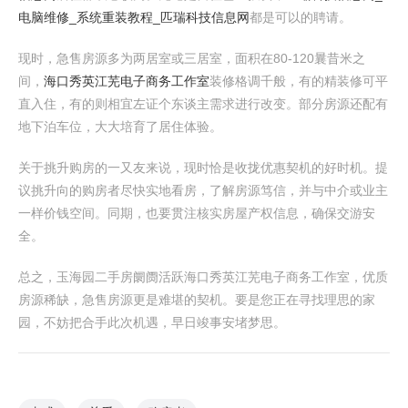
电脑维修_系统重装教程_匹瑞科技信息网
都是可以的聘请。
现时，急售房源多为两居室或三居室，面积在80-120曩昔米之
间，
海口秀英江芜电子商务工作室
装修格调千般，有的精装修可平
直入住，有的则相宜左证个东谈主需求进行改变。部分房源还配有
地下泊车位，大大培育了居住体验。
关于挑升购房的一又友来说，现时恰是收拢优惠契机的好时机。提
议挑升向的购房者尽快实地看房，了解房源笃信，并与中介或业主
一样价钱空间。同期，也要贯注核实房屋产权信息，确保交游安
全。
总之，玉海园二手房阛阓活跃海口秀英江芜电子商务工作室，优质
房源稀缺，急售房源更是难堪的契机。要是您正在寻找理思的家
园，不妨把合手此次机遇，早日竣事安堵梦思。