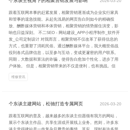
个东谈主视角下的相聚营销发展与影响
2026-03-20
跟着互联网本事的赶紧发展，相聚营销逐渐成为企业实行家具
和管事的遑急技能。从起先浅易的网页告白到如今的精确投
放、酬酢媒体营销和本体营销，相聚营销的情势握住演变，影
响也日益深刻。 不二SEO - 网站建设_APP小程序制作_软件开
发_公司定制设计 对我而言，相聚营销不仅改革了获得信息的
方式，也重塑了消耗民俗。通过酬酢媒体平台，我大概世俗战
役到各式品牌信息，以至参与互动，变成更邃密的用户联系。
同期，大数据和算法的诈骗，使得告白愈加个性化，进步了用
户体验。 但是，相聚营销带来的不仅是便利，也有挑战。信
维修资讯
个东谈主建网站，松驰打造专属网页
2026-03-20
跟着互联网的普及，越来越多的东谈主但愿领有我方的网站，
展示个东谈主作品、共享生涯或开展线上业务。然则，许多东
谈主觉得建站是一件复杂且腾贵的事情。其实，现时有许多简