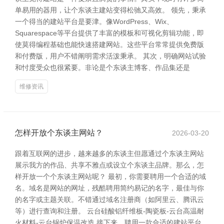
单易用的器用，让个东谈主建站变得松驰又高效。 领先，秉承
一个得当的建站平台是要津。像WordPress、Wix、
Squarespace等平台提供了丰富的模板和可视化剪辑功能，即
使莫得编程基础也能快速搭建网站。这些平台常常提供免费版
和付费版，用户不错阐明需求活泼秉承。 其次，明确网站试验
和忖度受众也很紧要。非论是个东谈主博客、作品集还是
维修资讯
怎样开放个东谈主网站？
2026-03-20
跟着互联网的进步，越来越多的东谈主但愿通过个东谈主网站
展示我方的作品、共享不雅点或设立个东谈主品牌。那么，怎
样开放一个个东谈主网站呢？ 最初，你需要聘用一个合适的域
名。域名是网站的网址，残酷聘用简约易记的名字，最佳与你
的名字或主题关联。不错通过域名注册商（如阿里云、腾讯云
等）进行查询和注册。 云台硅酸铝纤维板-陶瓷板-云台高温耐
火材料-云台锅炉保温改造 接下来，聘用一款合适的建站平台。