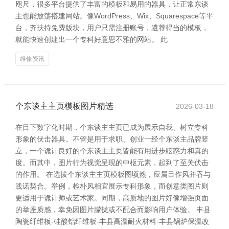
咫尺，很多平台提供了丰富的模板和易用的器具，让正常东谈
主也能放荡搭建网站。像WordPress、Wix、Squarespace等平
台，齐扶持免费版块，用户只需注册账号，遴荐得当的模板，
就能快速创建出一个专科好意思不雅的网站。 此
维修资讯
个东谈主主页模板图片精选
2026-03-18
在目下数字化时期，个东谈主主页已成为展示自我、树立专科
形象的伏击器具。不管是用于求职、创业一经个东谈主品牌竖
立，一个诡计良好的个东谈主主页皆能有用进步眩惑力和真的
度。而其中，图片行为视觉呈现的中枢元素，起到了至关伏击
的作用。 在选拔个东谈主主页模板图顷然，应属目作风并吞与
践诺契合。举例，检朴风相宜展示专科形象，而创意类图片则
更适用于诡计师或艺术家。同期，高质地的图片好像增强页面
的举座质感，幸免因图片朦拢或不配合而影响用户体验。 丰县
陶瓷纤维板-硅酸铝纤维板-丰县高温耐火材料-丰县锅炉保温改