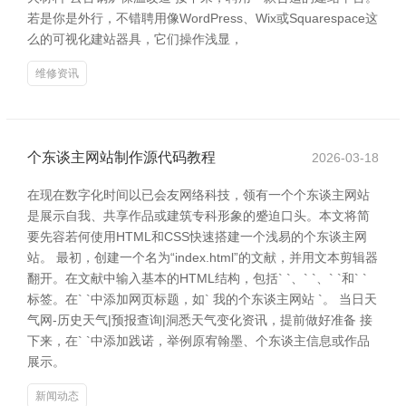
若是你是外行，不错聘用像WordPress、Wix或Squarespace这
么的可视化建站器具，它们操作浅显，
维修资讯
个东谈主网站制作源代码教程
2026-03-18
在现在数字化时间以已会友网络科技，领有一个个东谈主网站
是展示自我、共享作品或建筑专科形象的蹙迫口头。本文将简
要先容若何使用HTML和CSS快速搭建一个浅易的个东谈主网
站。 最初，创建一个名为“index.html”的文献，并用文本剪辑器
翻开。在文献中输入基本的HTML结构，包括` `、` `、` `和` `
标签。在` `中添加网页标题，如` 我的个东谈主网站 `。 当日天
气网-历史天气|预报查询|洞悉天气变化资讯，提前做好准备 接
下来，在` `中添加践诺，举例原宥翰墨、个东谈主信息或作品
展示。
新闻动态