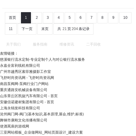
首页
1
2
3
4
5
6
7
8
9
10
11
下一页
末页
共
21
页
204
条记录
关于我们
服务指南
维修资讯
二手回收
友情链接：
慈溪银行流水定制-专业定制个人与对公银行流水服务
永嘉全富剥线机有限公司
广州市越秀区索菲雅摄影工作室
飞舒时尚资讯网 - 飞舒时尚资讯网
南昌泵阀网-泵阀行业门户网站
重庆通路安机械设备有限公司
山东章丘区凯旋汽车有限公司 - 首页
安徽信诺建材集团有限公司 - 首页
上海永锦发科技有限公司
沧州阀门网-阀门(基本知识,基本原理,展会,维护,标准)
舞钢市康刚文化传播有限公司
使酒罵座的游戏网
三亚网站模板_企业做网站_网站页面设计_建设方案