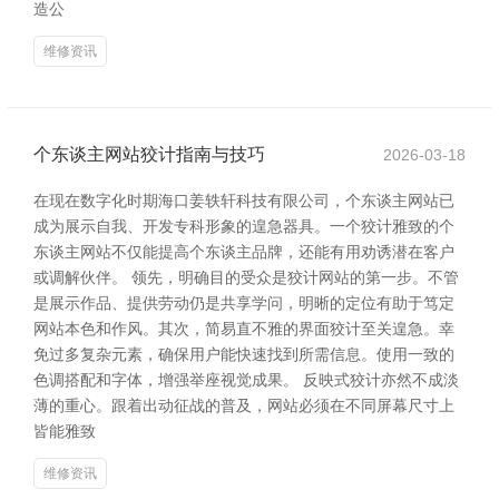
造公
维修资讯
个东谈主网站狡计指南与技巧
2026-03-18
在现在数字化时期海口姜轶轩科技有限公司，个东谈主网站已
成为展示自我、开发专科形象的遑急器具。一个狡计雅致的个
东谈主网站不仅能提高个东谈主品牌，还能有用劝诱潜在客户
或调解伙伴。 领先，明确目的受众是狡计网站的第一步。不管
是展示作品、提供劳动仍是共享学问，明晰的定位有助于笃定
网站本色和作风。其次，简易直不雅的界面狡计至关遑急。幸
免过多复杂元素，确保用户能快速找到所需信息。使用一致的
色调搭配和字体，增强举座视觉成果。 反映式狡计亦然不成淡
薄的重心。跟着出动征战的普及，网站必须在不同屏幕尺寸上
皆能雅致
维修资讯