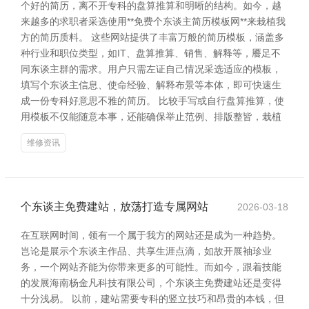
个好的简历，离不开专科的盘算推算和明晰的结构。如今，越
来越多的求职者采选使用**免费个东谈主简历模板网**来栽植我
方的简历质料。 这些网站提供了丰富万般的简历模板，涵盖多
种行业和职位类型，如IT、盘算推算、销售、解释等，餍足不
同东谈主群的需求。用户只需左证自己情况采选适应的模板，
填写个东谈主信息、使命经验、解释布景等本体，即可快速生
成一份专科好意思不雅的简历。 比较手写或自行盘算推算，使
用模板不仅能随意本事，还能确保举止范例、排版整皆，栽植
维修资讯
个东谈主免费建站，放荡打造专属网站
2026-03-18
在互联网时间，领有一个属于我方的网站还是成为一种趋势。
岂论是展示个东谈主作品、共享生涯点滴，如故开展袖珍业
务，一个网站齐能为你带来更多的可能性。而如今，跟着技能
的发展海南杨金凡科技有限公司，个东谈主免费建站还是变得
十分浅易。 以前，建站需要专科的竖立技巧和昂贵的本钱，但