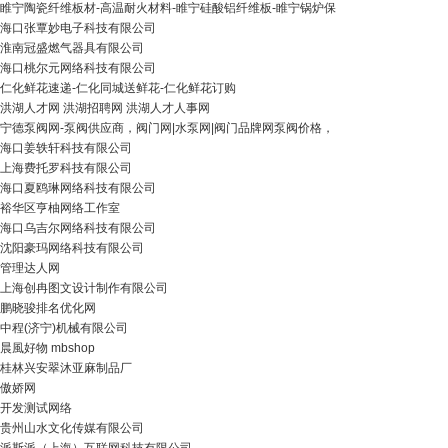
睢宁陶瓷纤维板材-高温耐火材料-睢宁硅酸铝纤维板-睢宁锅炉保
海口张覃妙电子科技有限公司
淮南冠盛燃气器具有限公司
海口桃尔元网络科技有限公司
仁化鲜花速递-仁化同城送鲜花-仁化鲜花订购
洪湖人才网 洪湖招聘网 洪湖人才人事网
宁德泵阀网-泵阀供应商，阀门网|水泵网|阀门品牌网泵阀价格，
海口姜轶轩科技有限公司
上海费托罗科技有限公司
海口夏鸥琳网络科技有限公司
裕华区亨柚网络工作室
海口乌吉尔网络科技有限公司
沈阳豪玛网络科技有限公司
管理达人网
上海创冉图文设计制作有限公司
鹏晓骏排名优化网
中程(济宁)机械有限公司
晨風好物 mbshop
桂林兴安翠沐亚麻制品厂
傲娇网
开发测试网络
贵州山水文化传媒有限公司