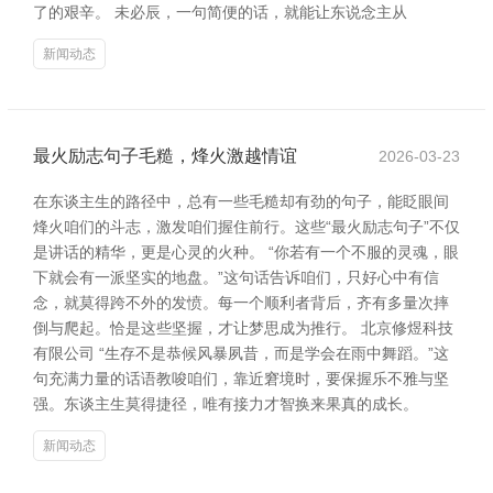
了的艰辛。 未必辰，一句简便的话，就能让东说念主从
新闻动态
最火励志句子毛糙，烽火激越情谊
2026-03-23
在东谈主生的路径中，总有一些毛糙却有劲的句子，能眨眼间
烽火咱们的斗志，激发咱们握住前行。这些“最火励志句子”不仅
是讲话的精华，更是心灵的火种。 “你若有一个不服的灵魂，眼
下就会有一派坚实的地盘。”这句话告诉咱们，只好心中有信
念，就莫得跨不外的发愤。每一个顺利者背后，齐有多量次摔
倒与爬起。恰是这些坚握，才让梦思成为推行。 北京修煜科技
有限公司 “生存不是恭候风暴夙昔，而是学会在雨中舞蹈。”这
句充满力量的话语教唆咱们，靠近窘境时，要保握乐不雅与坚
强。东谈主生莫得捷径，唯有接力才智换来果真的成长。
新闻动态