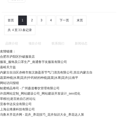
首页
1
2
3
4
下一页
末页
共
4
页
33
条记录
品牌介绍
项目介绍
联系我们
新闻动态
友情链接：
合肥市庐阳区扑破服装店
服装_服饰及口罩生产_南通鲁宇友服装有限公司
嘉峪关方益
内蒙古自治区赤峰市敖汉旗盈茶节气门清洗有限公司,崇左内蒙古自
蔬菜种植|水果|花卉|中药材的种植|蔬菜|水果|花卉|云南平
网站访问报错
鲑蜜精品寿司 - 广州森道餐饮管理有限公司
许昌网站定制_网站建设公司_网站建设开发设计_seo优化
草根社|老百姓自己的论坛
宜春华达实业有限公司
上海众烽康科技有限公司
乌鲁木齐花卉网 - 花卉_养花技巧_花卉知识大全_养花达人第