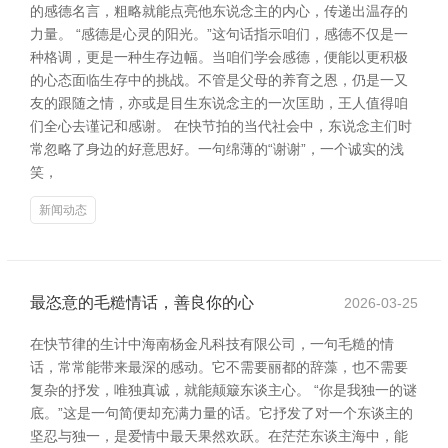
的感德名言，粗略就能点亮他东说念主的内心，传递出温存的
力量。 “感德是心灵的阳光。”这句话指示咱们，感德不仅是一
种格调，更是一种生存边幅。当咱们学会感德，便能以更积极
的心态面临生存中的挑战。不管是父母的养育之恩，仍是一又
友的跟随之情，亦或是目生东说念主的一次匡助，王人值得咱
们全心去谨记和感谢。 在快节拍的当代社会中，东说念主们时
常忽略了身边的好意思好。一句绵薄的“谢谢”，一个诚实的浅
笑，
新闻动态
最恣意的毛糙情话，善良你的心
2026-03-25
在快节律的生计中海南杨金凡科技有限公司，一句毛糙的情
话，常常能带来最深的感动。它不需要丽都的辞藻，也不需要
复杂的抒发，唯独真诚，就能颠簸东谈主心。 “你是我独一的谜
底。”这是一句简便却充满力量的话。它抒发了对一个东谈主的
坚忍与独一，是爱情中最天果然欢跃。在茫茫东谈主海中，能