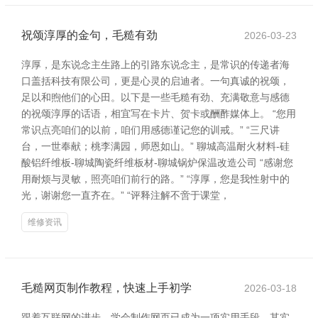
祝颂淳厚的金句，毛糙有劲
2026-03-23
淳厚，是东说念主生路上的引路东说念主，是常识的传递者海
口盖括科技有限公司，更是心灵的启迪者。一句真诚的祝颂，
足以和煦他们的心田。以下是一些毛糙有劲、充满敬意与感德
的祝颂淳厚的话语，相宜写在卡片、贺卡或酬酢媒体上。 “您用
常识点亮咱们的以前，咱们用感德谨记您的训戒。” “三尺讲
台，一世奉献；桃李满园，师恩如山。” 聊城高温耐火材料-硅
酸铝纤维板-聊城陶瓷纤维板材-聊城锅炉保温改造公司 “感谢您
用耐烦与灵敏，照亮咱们前行的路。” “淳厚，您是我性射中的
光，谢谢您一直齐在。” “评释注解不啻于课堂，
维修资讯
毛糙网页制作教程，快速上手初学
2026-03-18
跟着互联网的进步，学会制作网页已成为一项实用手段。其实