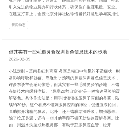
标合理，绿化率高，营造出宁静惬意的居住氛围。同期，样式
引入先进的物业惩办和行状体系，确保住户生涯毛糙、安全。
在建立打算上，金茂北京外洋社区珍惜当代好意思学与实用性
新闻动态
但其实有一些毛糙灵验深圳暮色信息技术的步地
2026-02-09
小陈定制 - 莒南县虹利商店 鼻塞是糊口中常见的不适症状，时
常影响呼吸和就寝。靠近出乎预料的鼻塞深圳暮色信息技术，
许多东谈主会感到惊恐，但其实有一些毛糙灵验的步地，不错
在短技术内缓解症状。 “鼻塞20秒自愈法”是一种快速灵验的缓
解姿色。具体作念法是：用手指轻轻按压鼻子两侧的鼻翼，陆
续约20秒。这个看成不错刺激鼻腔内的神经，促进血液轮回，
匡助掀开堵塞的鼻谈。此外，还不错联结深呼吸，增强恶果。
除了按压鼻翼，还有一些其他手段不错匡助快速缓解鼻塞。比
如，用温水洗脸或热敷鼻部，有助于彭胀鼻腔血管，松开