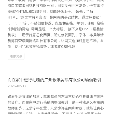
海口荣耀陶网络科技有限公司，网页制作并不复杂，惟有掌持
基础的HTML和CSS学问，就能好像上手。 领先，了解
HTML（超文本符号言语）是网页的基础结构。通过标签如`
`、` `、` `等，不错创建标题、段落和衔接。举例，使用` 迎接
来到我的网站 `即可显现一个大标题。 接下来是CSS（层叠情
势表），用于好意思化网页。通过修复面孔、字体、布局等情
势海口荣耀陶网络科技有限公司，让网页愈加好意思不雅。举
例，使用` `标签界说情势，或者将CSS代码
维修资讯
而在家中进行毛糙的广州敏讯贸易有限公司瑜伽教训
2026-02-17
跟着生涯节律的加速，越来越多的东谈主初始存眷健康与体格
的诊疗。而在家中进行毛糙的瑜伽教训，是一种浅易又有用的
教师形势，无需专科配置，只需少许空间和时辰，就能让身心