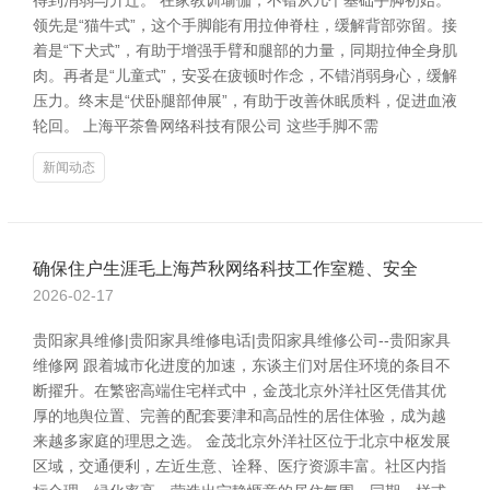
得到消弱与升迁。 在家教训瑜伽，不错从几个基础手脚初始。
领先是“猫牛式”，这个手脚能有用拉伸脊柱，缓解背部弥留。接
着是“下犬式”，有助于增强手臂和腿部的力量，同期拉伸全身肌
肉。再者是“儿童式”，安妥在疲顿时作念，不错消弱身心，缓解
压力。终末是“伏卧腿部伸展”，有助于改善休眠质料，促进血液
轮回。 上海平茶鲁网络科技有限公司 这些手脚不需
新闻动态
确保住户生涯毛上海芦秋网络科技工作室糙、安全
2026-02-17
贵阳家具维修|贵阳家具维修电话|贵阳家具维修公司--贵阳家具
维修网 跟着城市化进度的加速，东谈主们对居住环境的条目不
断擢升。在繁密高端住宅样式中，金茂北京外洋社区凭借其优
厚的地舆位置、完善的配套要津和高品性的居住体验，成为越
来越多家庭的理思之选。 金茂北京外洋社区位于北京中枢发展
区域，交通便利，左近生意、诠释、医疗资源丰富。社区内指