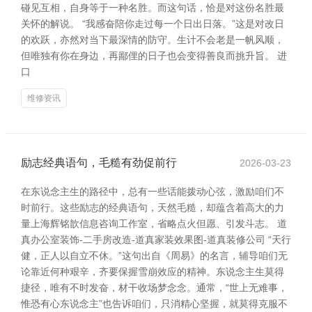
碰见互相，自身等于一种名胜。而这句话，恰是对这份名胜最
关怀的解说。 “我感奋陪你走过每一个日出日落。”这是对改日
的欢跃，亦然对当下最深情的防守。生计不会老是一帆风顺，
但唯独有你在身边，再鄙俚的日子也会变得善良而挑升旨。 进
口
维修资讯
励志经典语句，毛糙有劲促前行
2026-03-23
在东说念主生的路径中，总有一些话能拨动心弦，激励咱们不
时前行。这些励志的经典语句，天然毛糙，却蕴含着高大的力
量上海辉铭歆信息咨询工作室，省略点火但愿、引发斗志。 道
真办公室装饰-二手房改造-道真家装效果图-道真装修公司 “天行
健，正人以自立不休。”这句出自《周易》的名言，辅导咱们无
论靠近何种艰辛，齐要保握雪崩效应的精神。东说念主生莫得
捷径，唯有不时发奋，材干收场梦念念。通常，“世上无难事，
惟恐有心东说念主”也告诉咱们，只消精心坚握，就莫得克服不