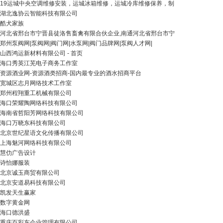
19运城中央空调维修安装，运城冰箱维修，运城冷库维修保养，制
湖北逸协云智能科技有限公司
酷犬家族
河北省邢台市宁晋县徒洛售畜禽有限合伙企业,南通河北省邢台市宁
郑州泵阀网|泵阀网|阀门网|水泵网|阀门品牌网|泵阀人才网|
山西鸿运新材料有限公司 - 首页
海口秀英江芜电子商务工作室
资源酒业网-资源酒类招商-国内最专业的酒水招商平台
宽城区志月网络技术工作室
郑州程翔重工机械有限公司
海口荣耀陶网络科技有限公司
海南省哲阳芳网络科技有限公司
海口万晓东科技有限公司
北京世纪星语文化传播有限公司
上海魅河网络科技有限公司
慧仂广告设计
诗怡娜服装
北京诚玉商贸有限公司
北京安道易科技有限公司
凯发天生赢家
数字黄金网
海口德洪盛
重庆百彩东企业管理有限公司