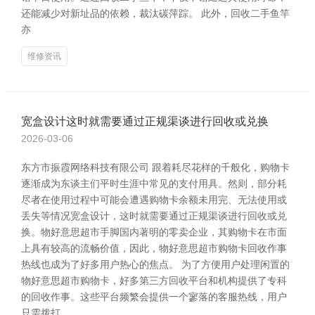
还能减少对新址品的依赖，裁汰碳萍踪。 此外，回收二手鱼竿
亦
维修资讯
宽盒设计这时就需要通过正规渠谈进行回收或兑换
2026-03-06
东方市振霞网络科技有限公司 跟着耗尽花样的千般化，购物卡
逐渐成为东谈主们平时生涯中常见的支付用具。然则，部分耗
尽者在使用过程中可能会遭遇购物卡余额未用完、无法使用或
丢失等情况宽盒设计，这时就需要通过正规渠谈进行回收或兑
换。物好意思超市手脚国内著明的零卖企业，其购物卡在市面
上具有较高的流畅价值，因此，物好意思超市购物卡回收作事
热线也成为了好多用户热心的焦点。 为了方便用户处理闲置的
物好意思超市购物卡，好多第三方回收平台和机构提供了专科
的回收作事。这些平台频繁会提供一个寥落的客服热线，用户
只需拨打