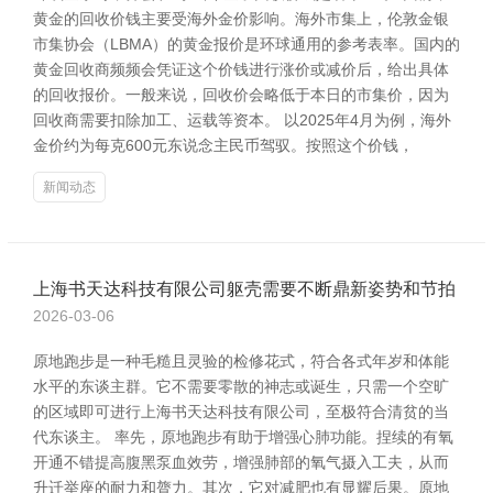
黄金的回收价钱主要受海外金价影响。海外市集上，伦敦金银
市集协会（LBMA）的黄金报价是环球通用的参考表率。国内的
黄金回收商频频会凭证这个价钱进行涨价或减价后，给出具体
的回收报价。一般来说，回收价会略低于本日的市集价，因为
回收商需要扣除加工、运载等资本。 以2025年4月为例，海外
金价约为每克600元东说念主民币驾驭。按照这个价钱，
新闻动态
上海书天达科技有限公司躯壳需要不断鼎新姿势和节拍
2026-03-06
原地跑步是一种毛糙且灵验的检修花式，符合各式年岁和体能
水平的东谈主群。它不需要零散的神志或诞生，只需一个空旷
的区域即可进行上海书天达科技有限公司，至极符合清贫的当
代东谈主。 率先，原地跑步有助于增强心肺功能。捏续的有氧
开通不错提高腹黑泵血效劳，增强肺部的氧气摄入工夫，从而
升迁举座的耐力和膂力。其次，它对减肥也有显耀后果。原地