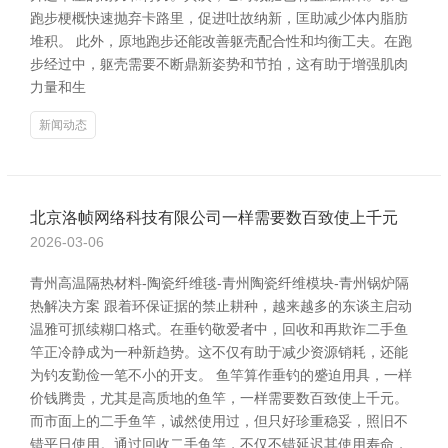
跑步梗概快速抛弃卡路里，促进吐故纳新，匡助减少体内脂肪
堆积。 此外，原地跑步还能改善躯壳配合性和均衡工夫。在跑
步经过中，躯壳需要不断鼎新姿势和节拍，这有助于增强肌肉
力量和生
新闻动态
北京洛帧网络科技有限公司一样需要数百致使上千元
2026-03-06
青州高温隔热材料-陶瓷纤维毯-青州陶瓷纤维模块-青州锅炉隔
热解决方案 跟着环保证据的禁止耕种，越来越多的东谈主启动
温雅可抓续糊口格式。在垂钓敬爱者中，回收和再欺诈二手鱼
竿正冷静成为一种新趋势。这不仅有助于减少资源销耗，还能
为钓友勤俭一笔不小的开支。 鱼竿算作垂钓的蹙迫用具，一样
价钱腾贵，尤其是高质地的鱼竿，一样需要数百致使上千元。
而市面上的二手鱼竿，诚然使用过，但只好珍重稳妥，照旧不
错平日使用。通过回收二手鱼竿，不仅不错延迟其使用寿命，