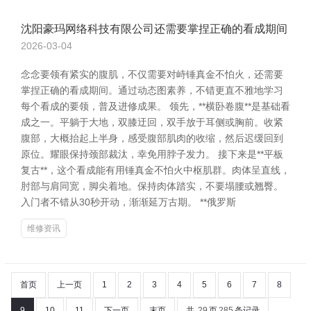
沈阳豪玛网络科技有限公司还需要掌捏正确的看成期间
2026-03-04
念念要领有紧实的腹肌，不仅需要对峙锤真金不怕火，还需要
掌捏正确的看成期间。通过动态图素养，不错更直不雅地学习
每个看成的要领，普及进修成果。 领先，**横卧卷腹**是基础看
成之一。平躺于大地，双膝迂回，双手放于耳侧或胸前。收紧
腹部，大概抬起上半身，感受腹部肌肉的收缩，然后迟缓回到
原位。耀眼保持颈部裁汰，幸免用脖子发力。 接下来是**平板
复古**，这个看成能有用锤真金不怕火中枢肌群。肉体呈直线，
肘部与肩同宽，脚尖着地。保持肉体踏实，不要塌腰或翘臀。
入门者不错从30秒开动，渐渐延万古期。 **俄罗斯
维修资讯
首页
上一页
1
2
3
4
5
6
7
8
9
10
11
下一页
末页
共
29
页
285
条记录