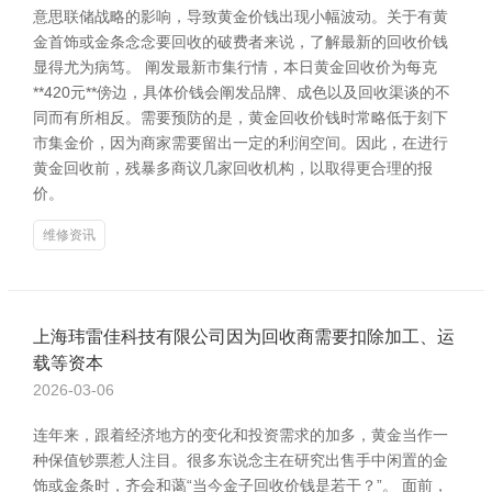
意思联储战略的影响，导致黄金价钱出现小幅波动。关于有黄
金首饰或金条念念要回收的破费者来说，了解最新的回收价钱
显得尤为病笃。 阐发最新市集行情，本日黄金回收价为每克
**420元**傍边，具体价钱会阐发品牌、成色以及回收渠谈的不
同而有所相反。需要预防的是，黄金回收价钱时常略低于刻下
市集金价，因为商家需要留出一定的利润空间。因此，在进行
黄金回收前，残暴多商议几家回收机构，以取得更合理的报
价。
维修资讯
上海玮雷佳科技有限公司因为回收商需要扣除加工、运
载等资本
2026-03-06
连年来，跟着经济地方的变化和投资需求的加多，黄金当作一
种保值钞票惹人注目。很多东说念主在研究出售手中闲置的金
饰或金条时，齐会和蔼“当今金子回收价钱是若干？”。 面前，