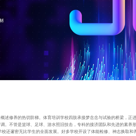
概述修养的热切阶梯。体育培训学校四肢承接梦念念与试验的桥梁，正进
才调。不管是篮球、足球、游水照旧技击，专科的接济团队和先进的素养
学校还邃密无比学生的全面发展。好多学校开设了体能检修、神志换取和