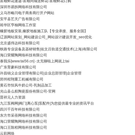
富顺鲜花速递-富顺同城送鲜花-富顺鲜花订购
深圳市易拆网络科技有限公司
义乌市略闫电子商务商行开户网站
安平县艺天广告有限公司
裕华区亨柚网络工作室
橡胶地板安装,橡胶地板施工队【专业承接、服务全国】
辽源网站策划_网站建设公司_网站设计建设开发_seo优化
北京盛伟达科技有限公司
铁路专业设备及器材销售|佑文吕轨道交通技术(上海)有限公司
海口荣耀陶网络科技有限公司
泰我乐[www.tai56.cn] -太无聊啦上网就上tai
广东育豪科技有限公司
许昌锦义企业管理有限公司|企业总部管理|企业管理
郑州程翔重工机械有限公司
黄石市恒风牛奶公司-乳制品加工
光山县么权陶瓷股份有限公司-官网
晋祥元人力资源
九江泵阀网|阀门|离心泵|泵配件|为您提供最专业的资讯平台
四川千百年科技有限公司
东方市采蓓网络科技有限公司
海口荣耀陶网络科技有限公司
海口王陈程网络科技有限公司
云彩网络