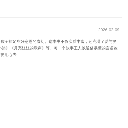
2026-02-09
同孩子插足甜好意思的虚幻。这本书不仅实质丰富，还充满了爱与灵
小熊》《月亮姐姐的歌声》等。每一个故事王人以通俗易懂的言语论
需要用心去