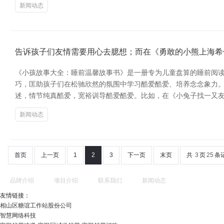
新闻动态
告诉孩子们友情需要用心去臆想；而在《勇敢的小熊上海希
《小孩故事大全：睡前温馨故事书》是一册专为儿童盘算的睡前阅
巧，匡助孩子们在松驰欣然的氛围中学习酷爱酷爱、培养念念象力。
述，情节纯真酷爱，宽裕训导酷爱酷爱。比如，在《小兔子找一又
新闻动态
首页
上一页
1
2
3
下一页
末页
共
3
页
25
条
品牌介绍
项目介绍
联系我们
新闻动态
友情链接：
相山区糖谊工作站股份公司
智慧网络科技