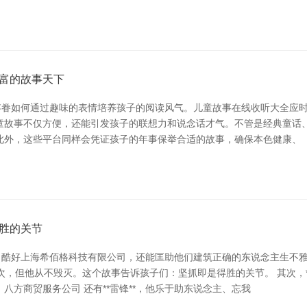
富的故事天下
眷如何通过趣味的表情培养孩子的阅读风气。儿童故事在线收听大全应时
听儿童故事不仅方便，还能引发孩子的联想力和说念话才气。不管是经典童
此外，这些平台同样会凭证孩子的年事保举合适的故事，确保本色健康、
胜的关节
习酷好上海希佰格科技有限公司，还能匡助他们建筑正确的东说念主生不
千次，但他从不毁灭。这个故事告诉孩子们：坚抓即是得胜的关节。 其次，
八方商贸服务公司 还有**雷锋**，他乐于助东说念主、忘我