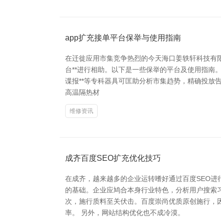
app扩充接单平台保举与使用指南
在迁徙应用市集竞争热烈的今天海口姜轶轩科技有限
台**进行相助。以下是一些保举的平台及使用指南。
谍报**等专科器具可匡助分析市集趋势，精确投放
高温隔热材
维修资讯
成齐百度SEO扩充优化技巧
在成齐，越来越多的企业运转嗜好通过百度SEO进
的基础。企业应鸠合本身行业特色，分析用户搜索
次，施行质料至关伏击。百度崇尚优质原创施行，
率。 另外，网站结构优化也不成冷漠。