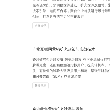
在筹谋阶段，需明确盘算受众、扩充盘算及预算。
搜索引擎、电商平台等，聚合企业特质进行履行筹谋
创意，打造具有诱导力的营销履行
维修资讯
产物互联网营销扩充政策与实战技术
齐河硅酸铝纤维模块-陶瓷纤维板-齐河高温耐火材
牌曝光度，还能精确触达指标用户，提高转机率。
质、有价值的试验大致吸援用户和蔼，增强品牌信任
和付费告白（SEM）亦然蹙迫技
新闻动态
企业收集营销扩充计谋与设施