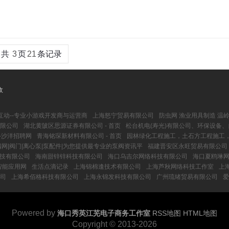
共
3
页
21
条记录
收
互动--专业小游戏开发商与运营商
上海怒宁贸易有限公司
防虫网 渔业用具制造 温
有限公司
湖北黄陂区思源证券有限公司 - 首页
松台机电(寿光)有限公司、环保设备
-沙洋招聘网
青海铭琛新材料有限公司 - 首页
园林绿化工程施工，土石方工程施工
网|阀门|离心泵|泵配件|为您提供最专业的泵阀资讯平
福建晋安区永旺贸易有限公司 -
技有限公司
海南甜锌锌科技有限公司
海口乌吉尔网络科技有限公司
海口夏鸥琳
智能应用网
生活点滴记录
上海锦棉逢技术有限公司
上海芦秋网络科技工作室
上
司
上海希佰格科技有限公司
上海永锦发科技有限公司
广州琉绪贸易有限公司
爱
Powered by
海口秀英江芜电子商务工作室
RSS地图
HTML地图
Copyright
© 2013-2026