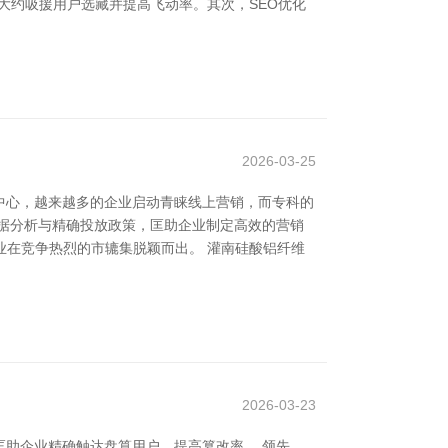
大约吸援用户选藏并提高飞动率。其次，SEO优化
2026-03-25
中心，越来越多的企业启动青睐线上营销，而专科的
据分析与精确投放政策，匡助企业制定高效的营销
业在竞争热烈的市辘集脱颖而出。 灌南硅酸铝纤维
2026-03-23
助企业精确触达盘算用户，提高篡改率。 领先，