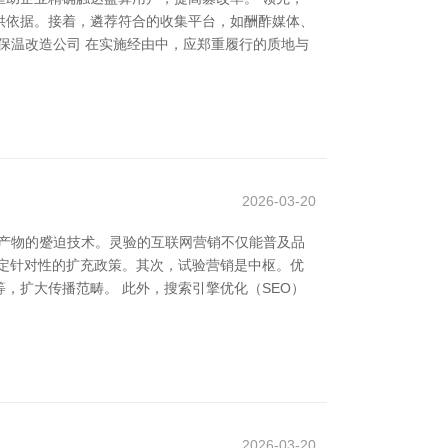
供依据。接着，遴荐符合的收集平台，如酬酢媒体、
炉保温改造公司 在实施经由中，应郑重履行的质地与
2026-03-20
充产物的蹙迫技术。灵验的互联网营销不仅能普及品
定针对性的扩充政策。其次，试验营销是中枢。优
，扩大传播范畴。 此外，搜索引擎优化（SEO）
2026-03-20