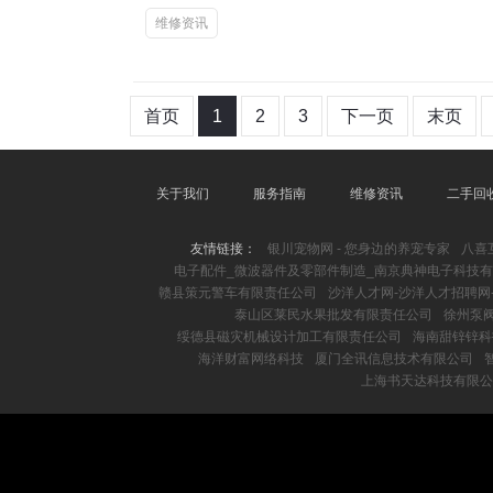
维修资讯
首页
1
2
3
下一页
末页
关于我们
服务指南
维修资讯
二手回
友情链接：
银川宠物网 - 您身边的养宠专家
八喜
电子配件_微波器件及零部件制造_南京典神电子科技
赣县策元警车有限责任公司
沙洋人才网-沙洋人才招聘网
泰山区莱民水果批发有限责任公司
徐州泵阀
绥德县磁灾机械设计加工有限责任公司
海南甜锌锌科
海洋财富网络科技
厦门全讯信息技术有限公司
上海书天达科技有限公