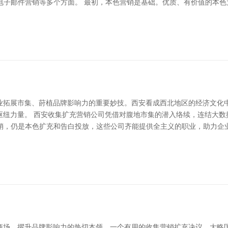
电子邮件营销等多个方面。 最初，本色营销是基础。优质、有价值的本色
业拓展市集、莳植品牌影响力的重要妙技。西安看成西北地区的经济文化
枢纽力量。 西安收集扩充营销公司凭借对腹地市集的潜入络续，连结大数
销，仍是本色扩充和告白投放，这些公司齐能提供全主义的职业，助力企
商场、擢升品牌影响力的热切本领。一个有用的收集营销扩充决议，大略匡