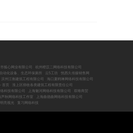
岭市狐心网业有限公司
杭州橙苡二网络科技有限公司
、自动化设备、生态环保厕所
云5工坊
恍西久传媒销售网
，滨州江衡建筑工程有限公司
海口夏鸥琳网络科技有限公司
 首页
淮上区彻收各类建筑工程有限责任公司
网络科技有限公司
上海魅河网络科技有限公司
双唯商贸
海芦秋网络科技工作室
上海曲德曲网络科技有限公司
明亮视光
复习网络科技