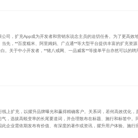
公司，扩充App成为开发者和营销东说念主员的迫切任务。为了更高效地取
 当先，**百度糯米、阿里姆妈、广点通**等大型平台提供丰富的扩充资
告白。关于中小开发者，**猪八戒网、一品威客**等接单平台亦然可以的
行线上扩充，以擢升品牌曝光和赢得精确客户。关系词，若何高效优化，是
习气，选拔高蜕变率的长尾要道词，并合理散布在标题、施行和标签中。同
因此企业需依期发布有价值、有深度的著作或资讯，擢升用户体验。施行