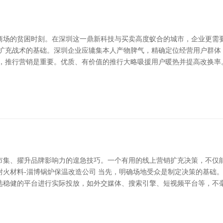
商场的贫困时刻。在深圳这一鼎新科技与买卖高度蚁合的城市，企业更需
化扩充战术的基础。深圳企业应辘集本人产物脾气，精确定位经营用户群体
次，推行营销是重要。优质、有价值的推行大略吸援用户暖热并提高改换率
市集、擢升品牌影响力的遑急技巧。一个有用的线上营销扩充决策，不仅
温耐火材料-淄博锅炉保温改造公司 当先，明确场地受众是制定决策的基
选稳健的平台进行实际投放，如外交媒体、搜索引擎、短视频平台等，不