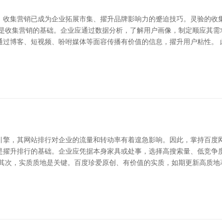
，收集营销已成为企业拓展市集、擢升品牌影响力的蹙迫技巧。灵验的收
众是收集营销的基础。企业应通过数据分析，了解用户画像，制定顺应其需
过博客、短视频、吩咐媒体等面容传播有价值的信息，擢升用户粘性。 此
引擎，其网站排行对企业的流量和转动率有着遑急影响。因此，掌持百度网
化是擢升排行的基础。企业应凭据本身家具或处事，选择高搜索量、低竞
 其次，实质质地是关键。百度珍爱原创、有价值的实质，如期更新高质地