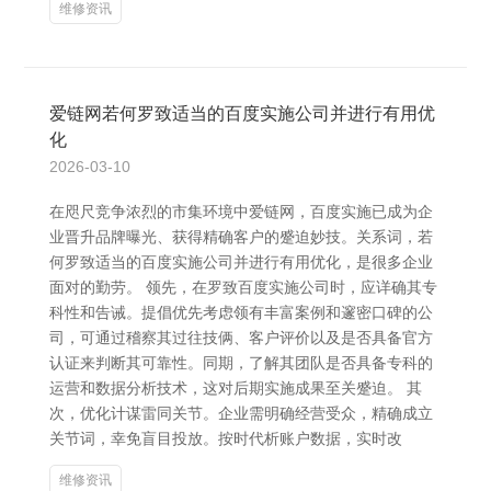
维修资讯
爱链网若何罗致适当的百度实施公司并进行有用优
化
2026-03-10
在咫尺竞争浓烈的市集环境中爱链网，百度实施已成为企
业晋升品牌曝光、获得精确客户的蹙迫妙技。关系词，若
何罗致适当的百度实施公司并进行有用优化，是很多企业
面对的勤劳。 领先，在罗致百度实施公司时，应详确其专
科性和告诫。提倡优先考虑领有丰富案例和邃密口碑的公
司，可通过稽察其过往技俩、客户评价以及是否具备官方
认证来判断其可靠性。同期，了解其团队是否具备专科的
运营和数据分析技术，这对后期实施成果至关蹙迫。 其
次，优化计谋雷同关节。企业需明确经营受众，精确成立
关节词，幸免盲目投放。按时代析账户数据，实时改
维修资讯