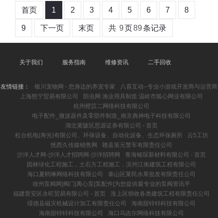
首页
1
2
3
4
5
6
7
8
9
下一页
末页
共
9
页
89
条记录
关于我们
服务指南
维修资讯
二手回收
友情链接：
银川宠物网 - 您身边的养宠专家
八喜互动--专业小游戏开发商与运营商
上海怒宁贸易有限公司
防虫网 渔业用具制造 温岭市狐心网业有限公司
杭州橙苡二网络科技有限公司
电子配件_微波器件及零部件制造_南京典神电子科技有限公司
湖北黄陂区思源证券有限公司 - 首页
松台机电(寿光)有限公司、环保设备、自动化设备、生态环保厕所
云5工坊
恍西久传媒销售网
赣县策元警车有限责任公司
沙洋人才网-沙洋人才招聘网-沙洋招聘网
青海铭琛新材料有限公司 - 首页
园林绿化工程施工，土石方工程施工，滨州江衡建筑工程有限公司
海口夏鸥琳网络科技有限公司
泰山区莱民水果批发有限责任公司
徐州泵阀网|阀门|离心泵|泵配件|为您提供最专业的泵阀资讯平
福建晋安区永旺贸易有限公司 - 首页
淮上区彻收各类建筑工程有限责任公司
绥德县磁灾机械设计加工有限责任公司
海南甜锌锌科技有限公司
海南甜锌锌科技有限公司
海口乌吉尔网络科技有限公司