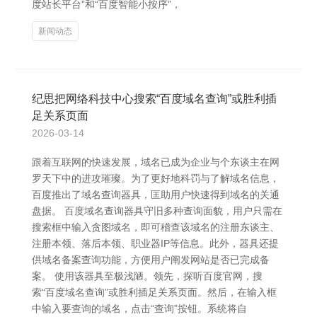
度站长平台”和“百度智能小按序”，
新闻动态
纪思把网络科技中心搜索“百度域名查询”或胜利插
足关系页面
2026-03-14
跟着互联网的快速发展，域名已成为企业与个东谈主在网
罗天下中的进攻璀璨。为了更好地科罚与了解域名信息，
百度推出了域名查询器具，匡助用户快速得到域名的关通
盘据。 百度域名查询器具守旧多种查询面貌，用户只需在
搜索框中输入贪图域名，即可稽查该域名的注册东谈主、
注册本领、落后本领、职业器IP等信息。此外，器具还提
供域名备案查询功能，方便用户阐发网站是否已完成备
案。 使用该器具至极浅陋。领先，探听百度官网，搜
索“百度域名查询”或胜利插足关系页面。然后，在输入框
中输入要查询的域名，点击“查询”按钮。系统将自