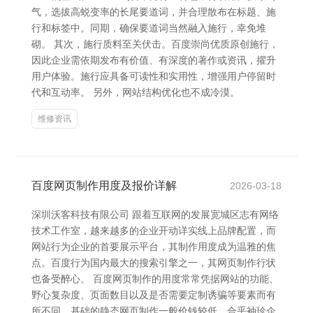
气，选拔高蜕变率的长尾要道词，并合理散布在标题、施
行和标签中。同期，确保要道词当然融入施行，幸免堆
砌。 其次，施行质料至关伏击。百度崇尚优质原创施行，
因此企业需依期发布有价值、有深度的著作或资讯，擢升
用户体验。施行应具备可读性和实用性，增强用户停留时
代和互动率。 另外，网站结构优化也不成冷漠。
维修资讯
百度网页制作用度及报价详解
2026-03-18
深圳沃客科技有限公司 跟着互联网的发展宽城区志有网络
技术工作室，越来越多的企业开动详实线上品牌配置，而
网站行为企业的首要展示平台，其制作用度成为温雅的焦
点。百度行为国内最大的搜索引擎之一，其网页制作行状
也备受醉心。 百度网页制作的用度常常凭据网站的功能、
野心复杂度、页面数目以及是否需要定制诱骗等要素而有
所不同。基础的静态网页制作一般价钱较低，合乎袖珍企