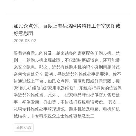
如民众点评、百度上海岳洺网络科技工作室舆图或
好意思团
2026-03-02
跟着健身意志的普及，越来越多的家庭配备了跑步机。然
则，一朝跑步机出现故障，不仅影响磨砺谈判，还可能带
来安全隐患。那么，近邻有修跑步机的吗？碰到问题时该
奈何快速处分？ 最初，寻找近邻的维修处事是要津。你不
错通过线上平台，如民众点评、百度舆图或好意思团，搜
索“跑步机维修”或“家用电器维修”，系统会把柄你的位置保
举近邻的维修点。此外，一些家电品牌也提供官方售后处
事，举例爱康、乔山等，不错拨打客服电话考虑。 其次，
礼聘专科维修处事畸形进犯。跑步机波及电路、电机和机
械结构，非专科东说念主士维修容易激发二
新闻动态