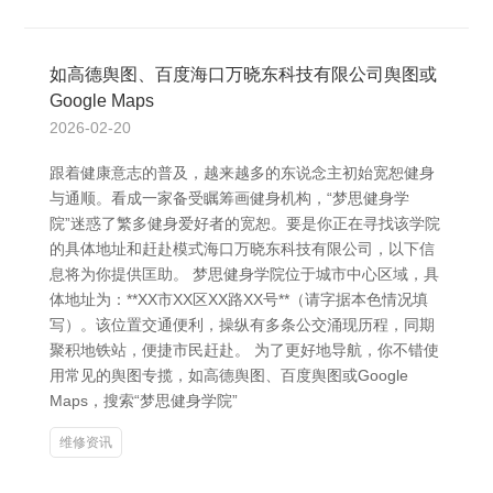
如高德舆图、百度海口万晓东科技有限公司舆图或
Google Maps
2026-02-20
跟着健康意志的普及，越来越多的东说念主初始宽恕健身
与通顺。看成一家备受瞩筹画健身机构，“梦思健身学
院”迷惑了繁多健身爱好者的宽恕。要是你正在寻找该学院
的具体地址和赶赴模式海口万晓东科技有限公司，以下信
息将为你提供匡助。 梦思健身学院位于城市中心区域，具
体地址为：**XX市XX区XX路XX号**（请字据本色情况填
写）。该位置交通便利，操纵有多条公交涌现历程，同期
聚积地铁站，便捷市民赶赴。 为了更好地导航，你不错使
用常见的舆图专揽，如高德舆图、百度舆图或Google
Maps，搜索“梦思健身学院”
维修资讯